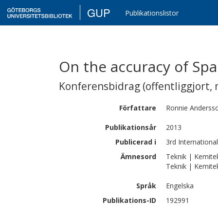
GUP
Publikationslistor
On the accuracy of S
Konferensbidrag (offentliggjort, 
Författare
Ronnie
Anderss
Publikationsår
2013
Publicerad i
3rd Internation
Ämnesord
Teknik | Kemite
Teknik | Kemite
Språk
Engelska
Publikations-ID
192991