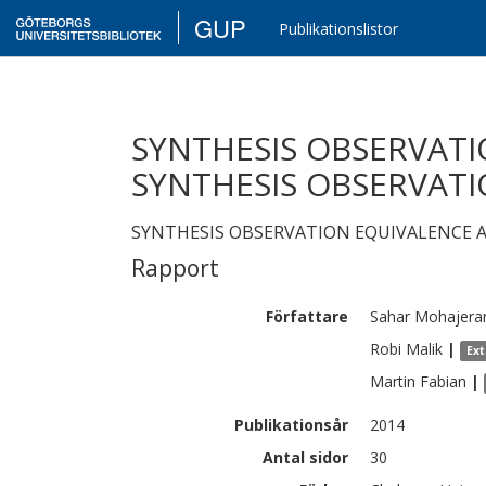
GUP
Publikationslistor
SYNTHESIS OBSERVAT
SYNTHESIS OBSERVAT
SYNTHESIS OBSERVATION EQUIVALENCE 
Rapport
Författare
Sahar
Mohajera
Robi
Malik
|
Ex
Martin
Fabian
|
Publikationsår
2014
Antal sidor
30