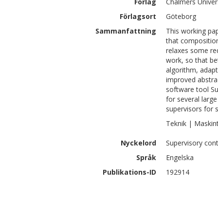
Förlag
Chalmers Univer
Förlagsort
Göteborg
Sammanfattning
This working pa
that composition
relaxes some re
work, so that be
algorithm, adap
improved abstra
software tool S
for several lar
supervisors for
Teknik | Maskin
Nyckelord
Supervisory cont
Språk
Engelska
Publikations-ID
192914