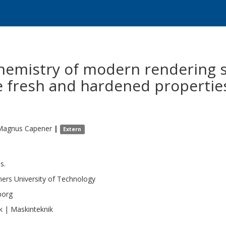
mistry of modern rendering sy
e fresh and hardened propertie
-Magnus
Capener
|
Extern
 s.
ers University of Technology
borg
k | Maskinteknik