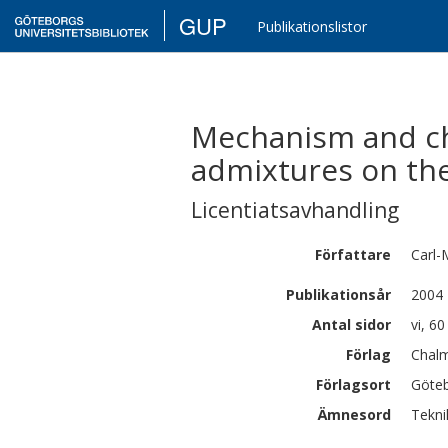
GUP
Publikationslistor
Mechanism and che
admixtures on th
Licentiatsavhandling
Författare
Carl
Publikationsår
2004
Antal sidor
vi, 60
Förlag
Chalm
Förlagsort
Göte
Ämnesord
Tekni