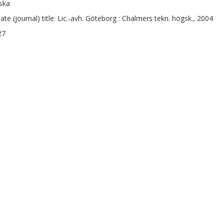
ska
nate (journal) title: Lic.-avh. Göteborg : Chalmers tekn. högsk., 2004
27