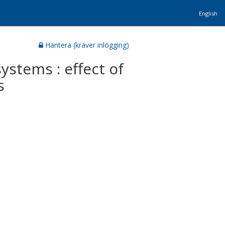
English
Hantera (kräver inlogging)
stems : effect of
s