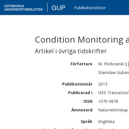
GUP
Publikationslistor
Condition Monitoring 
Artikel i övriga tidskrifter
Författare
M.
Florkowski
|
Stanislaw
Guban
Publikationsår
2013
Publicerad i
IEEE Transaction
ISSN
1070-9878
Ämnesord
Naturvetenskap 
Språk
Engelska