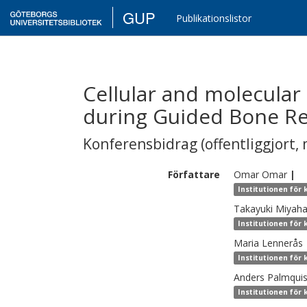
GUP
Publikationslistor
Cellular and molecular
during Guided Bone R
Konferensbidrag (offentliggjort, 
Författare
Omar
Omar
|
Institutionen för
Takayuki
Miyaha
Institutionen för
Maria
Lennerås
Institutionen för
Anders
Palmquis
Institutionen för