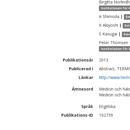
Birgitta
Norlindh
Institutionen för
A
Shimoda
|
Ex
K
Akiyoshi
|
Ext
S
Kasugai
|
Ext
Peter
Thomsen
Institutionen för
Publikationsår
2013
Publicerad i
Abstract, TERMIS
Länkar
http://www.term
Ämnesord
Medicin och häls
Medicin och häl
Språk
Engelska
Publikations-ID
192739