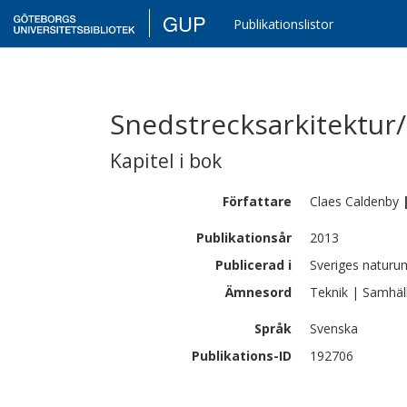
GUP
Publikationslistor
Snedstrecksarkitektur/
Kapitel i bok
Författare
Claes
Caldenby
Publikationsår
2013
Publicerad i
Sveriges naturu
Ämnesord
Teknik | Samhäl
Språk
Svenska
Publikations-ID
192706