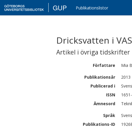
GUP
Publikationslistor
Dricksvatten i VA
Artikel i övriga tidskrifter
Författare
Mia
B
Publikationsår
2013
Publicerad i
Svens
ISSN
1651
Ämnesord
Tekni
Språk
Sven
Publikations-ID
1926