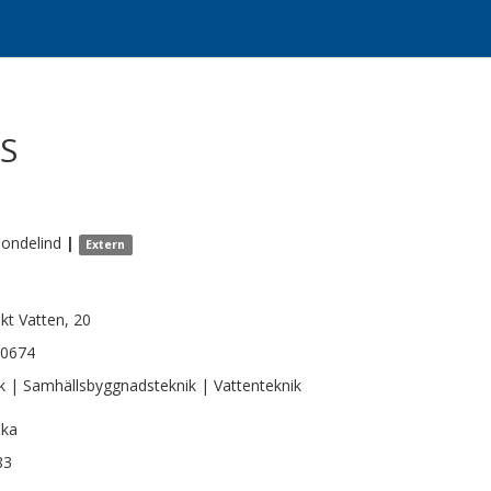
SS
ondelind
|
Extern
kt Vatten, 20
-0674
k | Samhällsbyggnadsteknik | Vattenteknik
ska
83