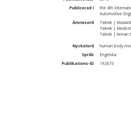
Publicerad i
the 4th Interna
Automotive Engi
Ämnesord
Teknik | Maskin
Teknik | Medici
Teknik | Annan t
Nyckelord
human body model
Språk
Engelska
Publikations-ID
192673