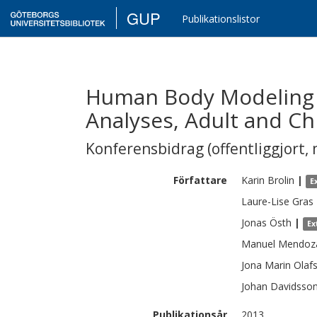
GUP
Publikationslistor
Human Body Modeling f
Analyses, Adult and Ch
Konferensbidrag (offentliggjort, 
Författare
Karin
Brolin
|
E
Laure-Lise
Gras
Jonas
Östh
|
Ex
Manuel
Mendoz
Jona Marin
Olafs
Johan
Davidsso
Publikationsår
2013