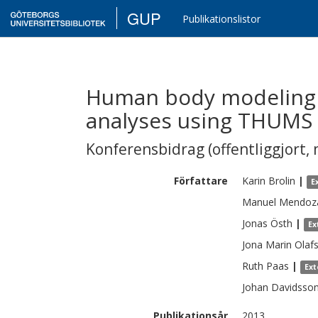
GUP
Publikationslistor
Human body modeling f
analyses using THUMS
Konferensbidrag (offentliggjort, 
Författare
Karin
Brolin
|
E
Manuel
Mendoz
Jonas
Östh
|
Ex
Jona Marin
Olafs
Ruth
Paas
|
Ext
Johan
Davidsso
Publikationsår
2013