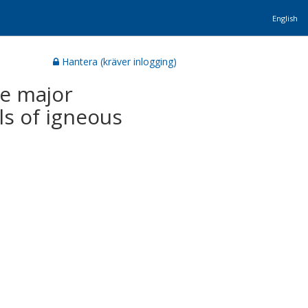
English
Hantera (kräver inlogging)
me major
s of igneous