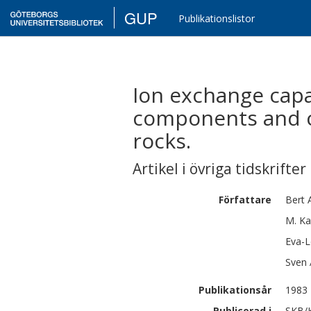
GUP
Publikationslistor
Ion exchange capa
components and co
rocks.
Artikel i övriga tidskrifter
Författare
Bert
M.
Ka
Eva-
Sven 
Publikationsår
1983
Publicerad i
SKB/K