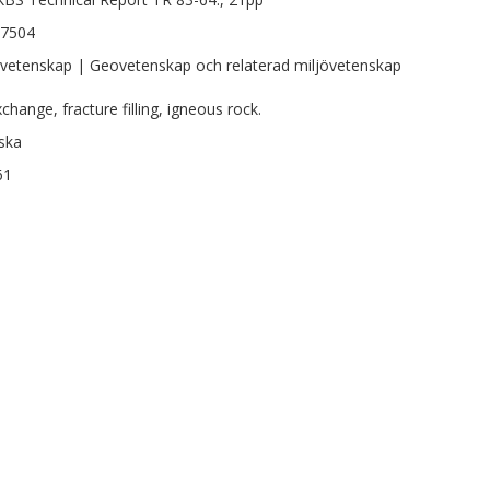
-7504
vetenskap | Geovetenskap och relaterad miljövetenskap
change, fracture filling, igneous rock.
ska
61