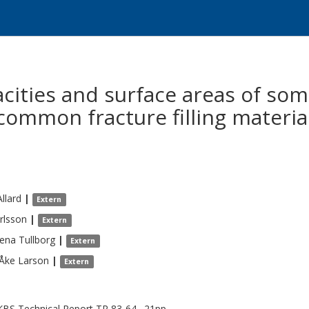
cities and surface areas of so
mmon fracture filling material
Allard
|
Extern
rlsson
|
Extern
Lena
Tullborg
|
Extern
Åke
Larson
|
Extern
BS Technical Report TR 83-64., 21pp