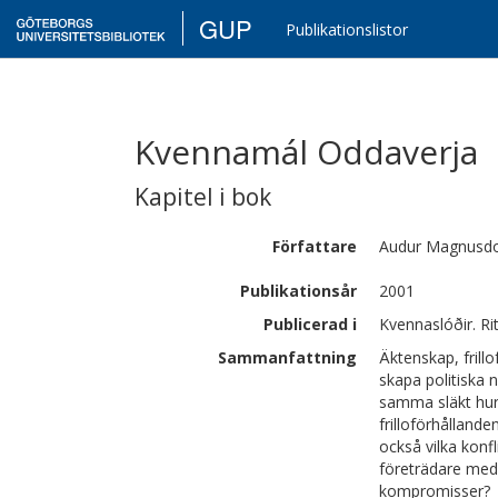
GUP
Publikationslistor
Kvennamál Oddaverja
Kapitel i bok
Författare
Audur
Magnusdo
Publikationsår
2001
Publicerad i
Kvennaslóðir. Rit
Sammanfattning
Äktenskap, frill
skapa politiska 
samma släkt hur
frilloförhålland
också vilka konf
företrädare med a
kompromisser?