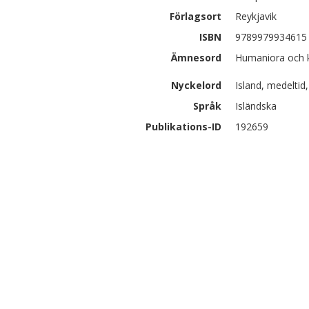
Förlagsort
Reykjavik
ISBN
9789979934615
Ämnesord
Humaniora och k
Nyckelord
Island, medeltid
Språk
Isländska
Publikations-ID
192659