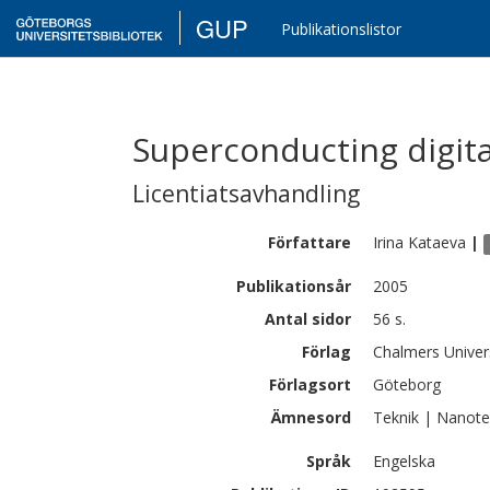
GUP
Publikationslistor
Superconducting digita
Licentiatsavhandling
Författare
Irina
Kataeva
|
Publikationsår
2005
Antal sidor
56 s.
Förlag
Chalmers Univer
Förlagsort
Göteborg
Ämnesord
Teknik | Nanote
Språk
Engelska