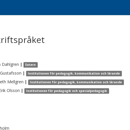
riftspråket
a
Dahlgren
|
Extern
Gustafsson
|
Institutionen för pedagogik, kommunikation och lärande
beth
Mellgren
|
Institutionen för pedagogik, kommunikation och lärande
Erik
Olsson
|
Institutionen för pedagogik och specialpedagogik
kholm