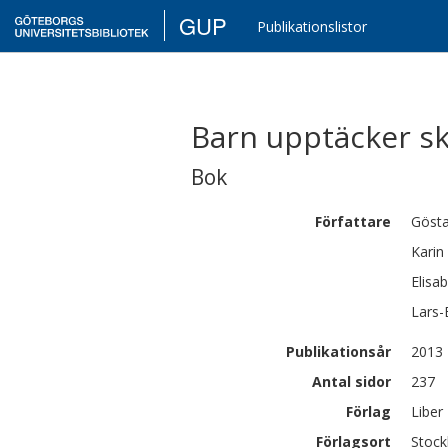
GUP
Publikationslistor
Barn upptäcker sk
Bok
Författare
Göst
Karin
Elisa
Lars-
Publikationsår
2013
Antal sidor
237
Förlag
Liber
Förlagsort
Stoc