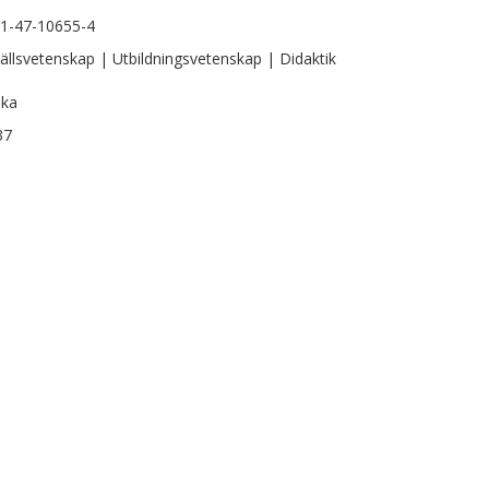
1-47-10655-4
llsvetenskap | Utbildningsvetenskap | Didaktik
ska
37