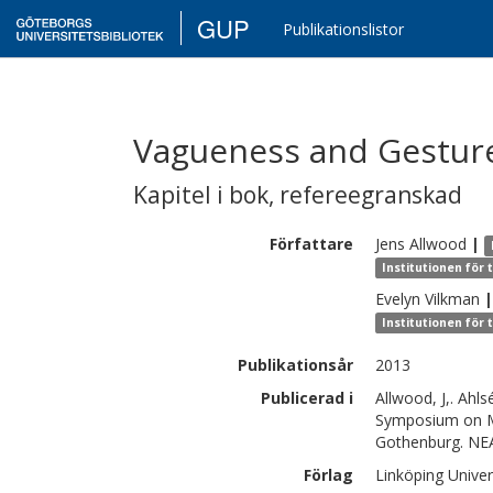
GUP
Publikationslistor
Vagueness and Gestur
Kapitel i bok
,
refereegranskad
Författare
Jens
Allwood
|
Institutionen för
Evelyn
Vilkman
|
Institutionen för
Publikationsår
2013
Publicerad i
Allwood, J,. Ahl
Symposium on Mu
Gothenburg. NEA
Förlag
Linköping Univer