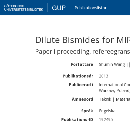
GUP
Publikationslistor
Dilute Bismides for MI
Paper i proceeding
,
refereegran
Författare
Shumin
Wang
|
Publikationsår
2013
Publicerad i
International C
Warsaw, Poland
Ämnesord
Teknik | Materia
Språk
Engelska
Publikations-ID
192495