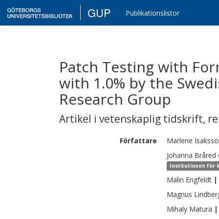
GUP
Publikationslistor
Patch Testing with For
with 1.0% by the Swedi
Research Group
Artikel i vetenskaplig tidskrift
,
re
Författare
Marlene
Isaksso
Johanna
Bråred 
Institutionen för
Malin
Engfeldt
|
Magnus
Lindber
Mihaly
Matura
|