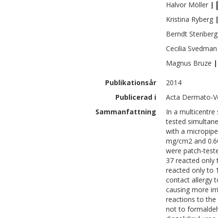
Halvor
Möller
|
Kristina
Ryberg
Berndt
Stenberg
Cecilia
Svedman
Magnus
Bruze
|
Publikationsår
2014
Publicerad i
Acta Dermato-Ve
Sammanfattning
In a multicentre
tested simultan
with a micropipet
mg/cm2 and 0.60 
were patch-teste
37 reacted only 
reacted only to 
contact allergy 
causing more irr
reactions to the
not to formalde