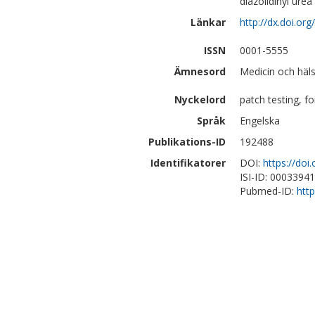
diazolidinyl ure
Länkar
http://dx.doi.o
ISSN
0001-5555
Ämnesord
Medicin och häls
Nyckelord
patch testing, f
Språk
Engelska
Publikations-ID
192488
Identifikatorer
DOI:
https://do
ISI-ID: 0003394
Pubmed-ID:
htt