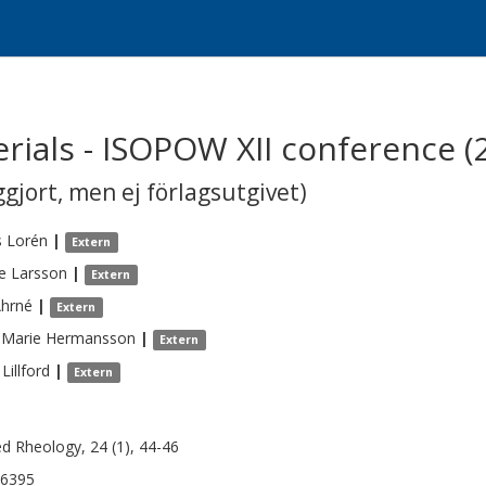
rials - ISOPOW XII conference (
gjort, men ej förlagsutgivet)
s
Lorén
|
Extern
e
Larsson
|
Extern
hrné
|
Extern
-Marie
Hermansson
|
Extern
Lillford
|
Extern
ed Rheology, 24 (1), 44-46
-6395