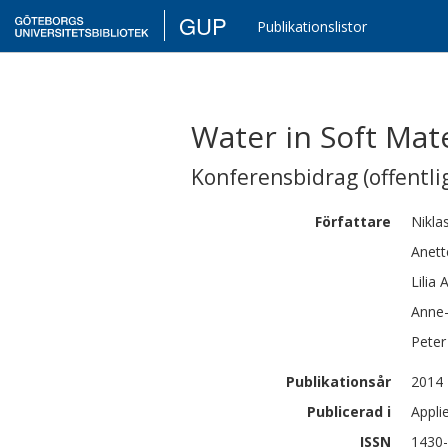
GUP
Publikationslistor
Water in Soft Mate
Konferensbidrag (offentlig
Författare
Nikla
Anett
Lilia
A
Anne
Peter
Publikationsår
2014
Publicerad i
Appli
ISSN
1430