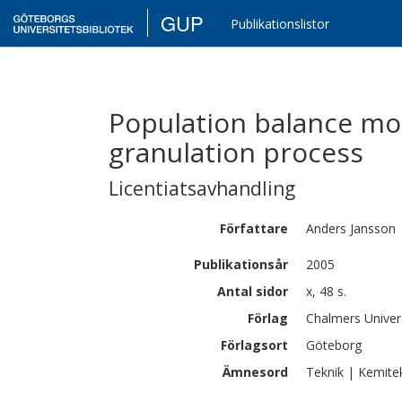
GUP
Publikationslistor
Population balance mod
granulation process
Licentiatsavhandling
Författare
Anders
Jansson
Publikationsår
2005
Antal sidor
x, 48 s.
Förlag
Chalmers Univer
Förlagsort
Göteborg
Ämnesord
Teknik | Kemite