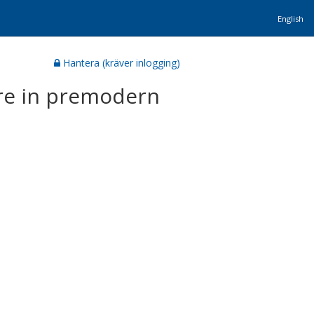
English
Hantera (kräver inlogging)
ire in premodern