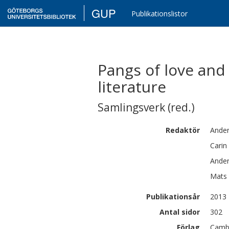
GUP
Publikationslistor
Pangs of love and
literature
Samlingsverk (red.)
Redaktör
Ande
Carin
Ande
Mats
Publikationsår
2013
Antal sidor
302
Förlag
Cambr