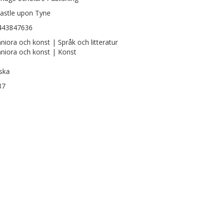
astle upon Tyne
443847636
iora och konst | Språk och litteratur
iora och konst | Konst
ska
87