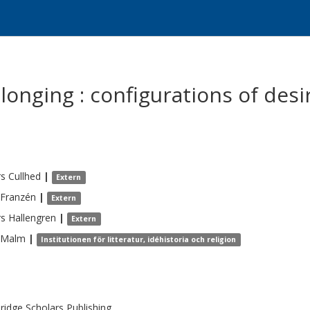
 longing : configurations of des
rs
Cullhed
|
Extern
Franzén
|
Extern
rs
Hallengren
|
Extern
Malm
|
Institutionen för litteratur, idéhistoria och religion
idge Scholars Publishing