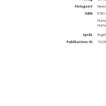
Förlagsort
Newc
ISBN
9781
Human
Human
Språk
Engel
Publikations-ID
1923