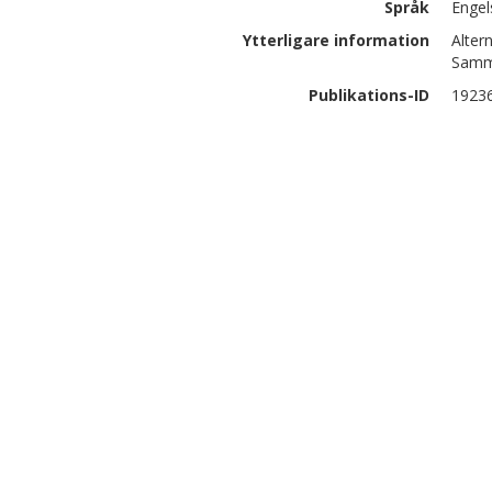
Språk
Engel
Ytterligare information
Alter
Samma
Publikations-ID
1923