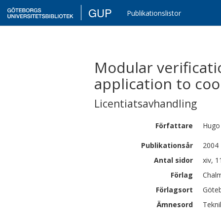
GUP
Publikationslistor
Modular verificati
application to coo
Licentiatsavhandling
Författare
Hugo
Publikationsår
2004
Antal sidor
xiv, 1
Förlag
Chalm
Förlagsort
Göte
Ämnesord
Tekni