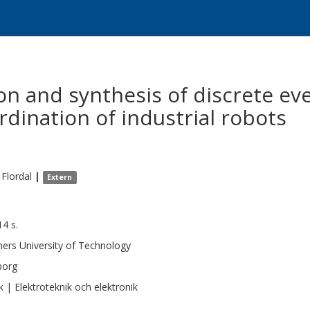
on and synthesis of discrete ev
rdination of industrial robots
Flordal
|
Extern
14 s.
ers University of Technology
borg
k | Elektroteknik och elektronik