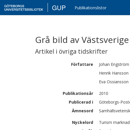
GUP
Publikationslistor
Grå bild av Västsverige 
Artikel i övriga tidskrifter
Författare
Johan
Engström
Henrik
Hansson
Eva
Ossiansson
Publikationsår
2010
Publicerad i
Göteborgs-Posten
Ämnesord
Samhällsvetensk
Nyckelord
Turism marknads