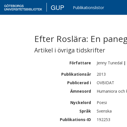
GUP
Publikationslistor
Efter Roslära: En paneg
Artikel i övriga tidskrifter
Författare
Jenny
Tunedal
|
Publikationsår
2013
Publicerad i
OVBIDAT
Ämnesord
Humaniora och ko
Nyckelord
Poesi
Språk
Svenska
Publikations-ID
192253