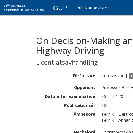
GUP
Publikationslistor
On Decision-Making an
Highway Driving
Licentiatsavhandling
Författare
Julia
Nilsson
|
E
Opponent
Professor Bart 
Datum för examination
2014-02-20
Publikationsår
2014
Ämnesord
Teknik | Elektro
Teknik | Annan 
Nyckelord
Decision-making