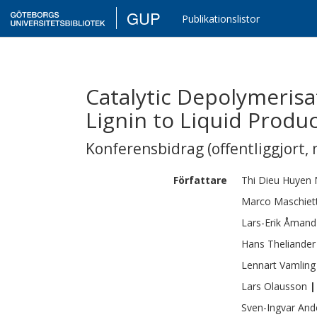
GUP
Publikationslistor
Catalytic Depolymerisa
Lignin to Liquid Produc
Konferensbidrag (offentliggjort, 
Författare
Thi Dieu Huyen
Marco
Maschiett
Lars-Erik
Åmand
Hans
Theliander
Lennart
Vamling
Lars
Olausson
|
Sven-Ingvar
And