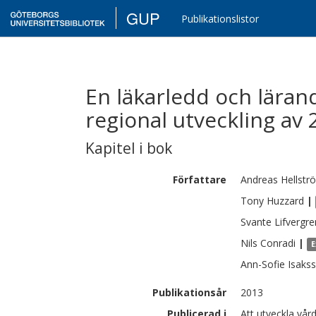
GUP
Publikationslistor
En läkarledd och läran
regional utveckling av 
Kapitel i bok
Författare
Andreas
Hellstr
Tony
Huzzard
|
Svante
Lifvergre
Nils
Conradi
|
E
Ann-Sofie
Isaks
Publikationsår
2013
Publicerad i
Att utveckla vår