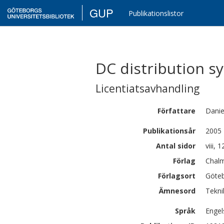
GUP
Publikationslistor
DC distribution s
Licentiatsavhandling
Författare
Danie
Publikationsår
2005
Antal sidor
viii, 1
Förlag
Chalm
Förlagsort
Göte
Ämnesord
Tekni
Språk
Engel