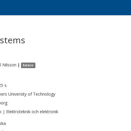
ystems
l
Nilsson
|
Extern
25 s.
ers University of Technology
borg
k | Elektroteknik och elektronik
ska