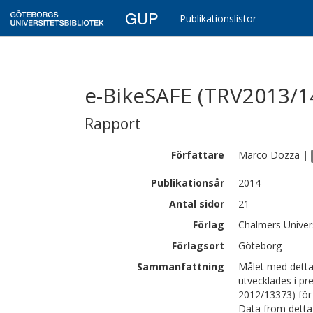
GUP
Publikationslistor
e-BikeSAFE (TRV2013/1
Rapport
Författare
Marco
Dozza
|
Publikationsår
2014
Antal sidor
21
Förlag
Chalmers Univer
Förlagsort
Göteborg
Sammanfattning
Målet med detta 
utvecklades i p
2012/13373) för a
Data from detta 