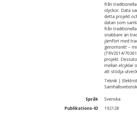
från traditionell
olyckor. Data sa
detta projekt o
datan som samla
från traditionell
snabbare än trad
jämfört med tradi
genomsnitt – min
(TRV2014/70361) 
projekt. Dessut
mellan elcyklar 
att stödja utvec
Teknik | Elektro
Samhällsvetensk
Språk
Svenska
Publikations-ID
192128