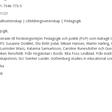
1-7346-773-5
-1121
llsvetenskap | Utbildningsvetenskap | Pedagogik
ogik,
ierade till forskningsmiljön Pedagogik och politik (PoP) som bidragit til
IPS: Susanne Dodillet, Elsi-Brith Jodal, Mikael Hansen, Martin Harling,
 Lumsden Wass, Katarina Samuelsson, Caroline Runesdotter och Gun-B
iken Rensfeldt. Från Högskolan i Borås: Rita Foss Lindblad. Från institut
skapsteori, GU: Sverker Lundin. Gothenburg studies in educational sc
ska
86