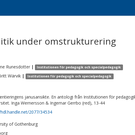
itik under omstrukturering
ine
Runesdotter
|
Institutionen för pedagogik och specialpedagogik
ritt
Wärvik
|
Institutionen för pedagogik och specialpedagogik
rentieringens janusansikte. En antologi från Institutionen för pedago
rsitet. Inga Wernersson & Ingemar Gerrbo (red), 13-44
//hdl.handle.net/2077/34534
rsity of Gothenburg
borg