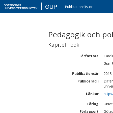
GUP
Publikationslistor
Pedagogik och pol
Kapitel i bok
Författare
Carol
Gun-B
Publikationsår
2013
Publicerad i
Diffe
unive
Länkar
http:
Förlag
Unive
Förlagsort
Göte