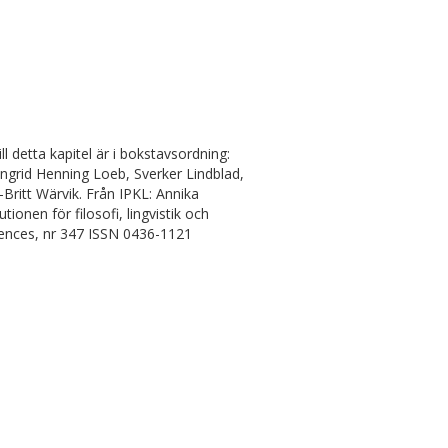
l detta kapitel är i bokstavsordning:
 Ingrid Henning Loeb, Sverker Lindblad,
ritt Wärvik. Från IPKL: Annika
ionen för filosofi, lingvistik och
iences, nr 347 ISSN 0436-1121