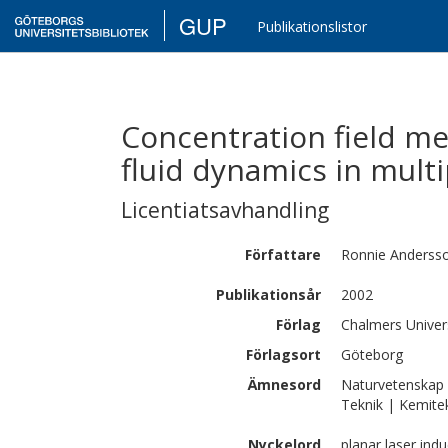
GUP
Publikationslistor
Concentration field m
fluid dynamics in mult
Licentiatsavhandling
Författare
Ronnie
Anderss
Publikationsår
2002
Förlag
Chalmers Univer
Förlagsort
Göteborg
Ämnesord
Naturvetenskap 
Teknik | Kemite
Nyckelord
planar laser ind