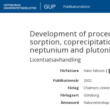
GUP
Publikationslistor
Development of procedu
sorption, coprecipitati
neptunium and pluton
Licentiatsavhandling
Författare
Hans
Nilsson
|
Publikationsår
2002
Förlag
Chalmers Univer
Förlagsort
Göteborg
Ämnesord
Naturvetenskap 