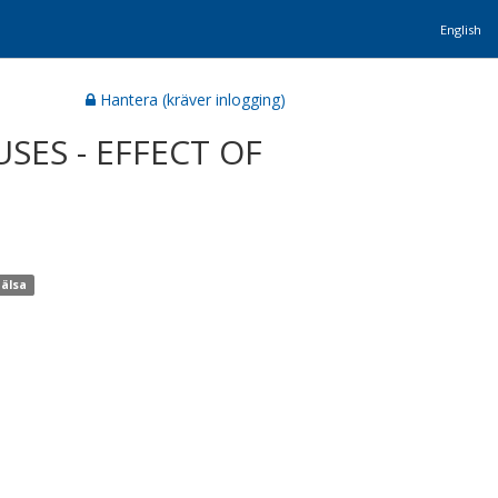
English
Hantera (kräver inlogging)
SES - EFFECT OF
hälsa