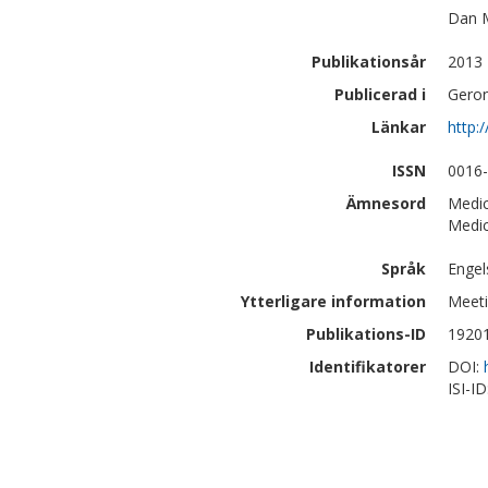
Dan
Publikationsår
2013
Publicerad i
Geron
Länkar
http:
ISSN
0016
Ämnesord
Medic
Medic
Språk
Engel
Ytterligare information
Meeti
Publikations-ID
1920
Identifikatorer
DOI:
ISI-I