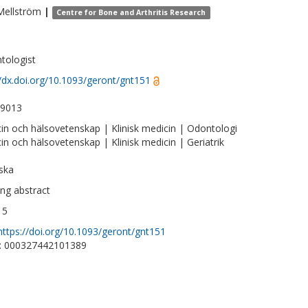
Mellström
|
Centre for Bone and Arthritis Research
tologist
//dx.doi.org/10.1093/geront/gnt151
-9013
in och hälsovetenskap | Klinisk medicin | Odontologi
in och hälsovetenskap | Klinisk medicin | Geriatrik
ska
ng abstract
15
https://doi.org/10.1093/geront/gnt151
D: 000327442101389