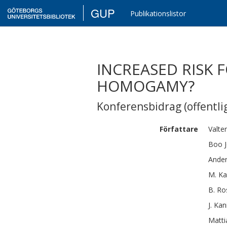
GUP
Publikationslistor
INCREASED RISK 
HOMOGAMY?
Konferensbidrag (offentlig
Författare
Valter
Boo
Ande
M.
Ka
B.
Ro
J.
Kan
Matti