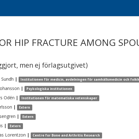
FOR HIP FRACTURE AMONG SPOU
gjort, men ej förlagsutgivet)
Sundh
|
Institutionen för medicin, avdelningen för samhällsmedicin och folk
Johansson
|
Psykologiska institutionen
rs
Odén
|
Institutionen för matematiska vetenskaper
rlsson
|
Extern
sengren
|
Extern
is
|
Extern
as
Lorentzon
|
Centre for Bone and Arthritis Research