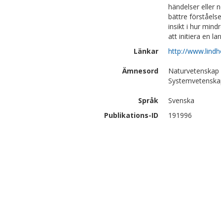
händelser eller 
bättre förståels
insikt i hur min
att initiera en l
Länkar
http://www.lindh
Ämnesord
Naturvetenskap 
Systemvetenskap
Språk
Svenska
Publikations-ID
191996