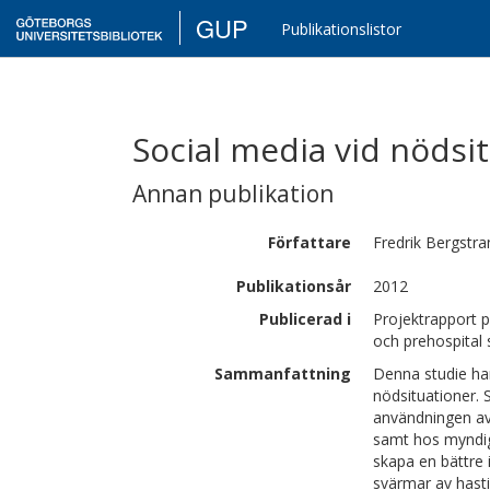
GUP
Publikationslistor
Social media vid nödsi
Annan publikation
Författare
Fredrik
Bergstra
Publikationsår
2012
Publicerad i
Projektrapport p
och prehospital 
Sammanfattning
Denna studie har 
nödsituationer. S
användningen av
samt hos myndig
skapa en bättre 
svärmar av hast