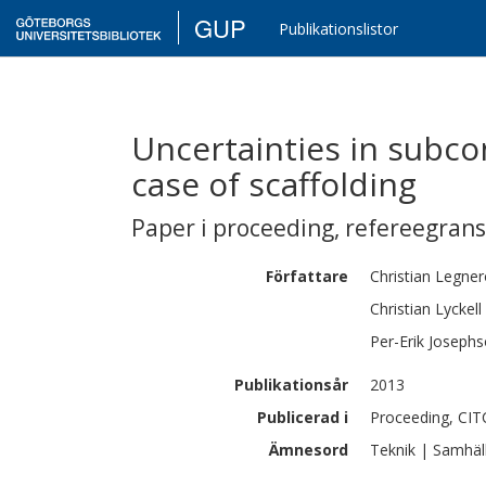
GUP
Publikationslistor
Uncertainties in subc
case of scaffolding
Paper i proceeding
,
refereegran
Författare
Christian
Legner
Christian
Lyckell
Per-Erik
Josephs
Publikationsår
2013
Publicerad i
Proceeding, CIT
Ämnesord
Teknik | Samhäl