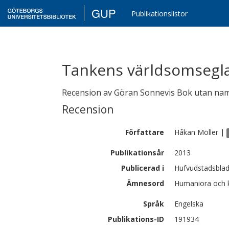
GUP
Publikationslistor
Tankens världsomsegl
Recension av Göran Sonnevis Bok utan na
Recension
Författare
Håkan
Möller
|
Publikationsår
2013
Publicerad i
Hufvudstadsblad
Ämnesord
Humaniora och ko
Språk
Engelska
Publikations-ID
191934