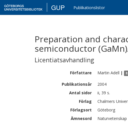
GUP
Publikationslistor
Preparation and charac
semiconductor (GaMn)
Licentiatsavhandling
Författare
Martin
Adell
|
E
Publikationsår
2004
Antal sidor
ii, 39 s.
Förlag
Chalmers Univer
Förlagsort
Göteborg
Ämnesord
Naturvetenskap 