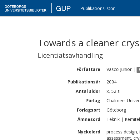
GUP
Publikationslistor
Towards a cleaner crys
Licentiatsavhandling
Författare
Vasco
Junior
|
Publikationsår
2004
Antal sidor
x, 52 s.
Förlag
Chalmers Univer
Förlagsort
Göteborg
Ämnesord
Teknik | Kemite
Nyckelord
process design, 
assessment, crys