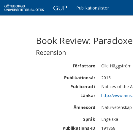
GUP
Publikationslistor
Book Review: Paradoxes
Recension
Författare
Olle
Häggström
Publikationsår
2013
Publicerad i
Notices of the 
Länkar
http://www.ams.
Ämnesord
Naturvetenskap |
Språk
Engelska
Publikations-ID
191868