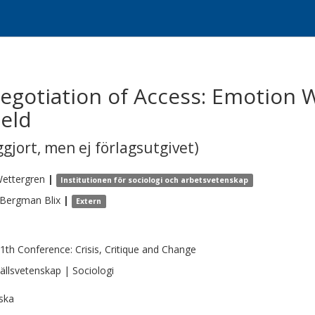
gotiation of Access: Emotion W
ield
gjort, men ej förlagsutgivet)
ettergren
|
Institutionen för sociologi och arbetsvetenskap
 Bergman
Blix
|
Extern
1th Conference: Crisis, Critique and Change
llsvetenskap | Sociologi
ska