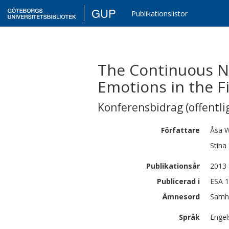
GUP
Publikationslistor
The Continuous Ne
Emotions in the F
Konferensbidrag (offentlig
Författare
Åsa
W
Stina
Publikationsår
2013
Publicerad i
ESA 1
Ämnesord
Samhä
Språk
Engel