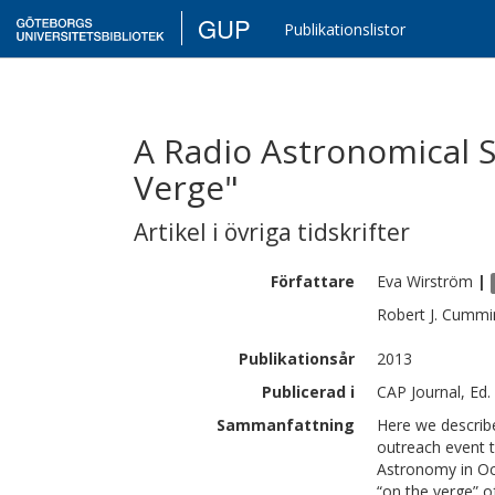
GUP
Publikationslistor
A Radio Astronomical S
Verge"
Artikel i övriga tidskrifter
Författare
Eva
Wirström
|
Robert J.
Cummi
Publikationsår
2013
Publicerad i
CAP Journal, Ed.
Sammanfattning
Here we describe
outreach event 
Astronomy in Oct
“on the verge” o