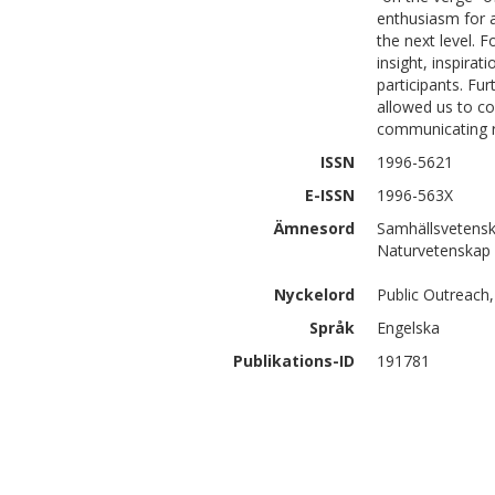
enthusiasm for a
the next level. 
insight, inspira
participants. Fu
allowed us to co
communicating r
ISSN
1996-5621
E-ISSN
1996-563X
Ämnesord
Samhällsvetensk
Naturvetenskap 
Nyckelord
Public Outreach
Språk
Engelska
Publikations-ID
191781