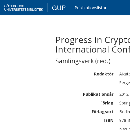
GUP
Publikationslistor
Progress in Crypto
International Con
Samlingsverk (red.)
Redaktör
Aikate
Serge
Publikationsår
2012
Förlag
Sprin
Förlagsort
Berli
ISBN
978-3
Natur