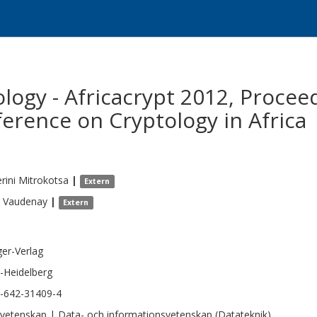
logy - Africacrypt 2012, Procee
ference on Cryptology in Africa
rini
Mitrokotsa
|
Extern
Vaudenay
|
Extern
ger-Verlag
n-Heidelberg
-642-31409-4
vetenskap | Data- och informationsvetenskap (Datateknik)