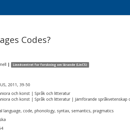
uages Codes?
nell
|
Linnécentret for forskning om lärande (LinCS)
US, 2011, 39-50
iora och konst | Språk och litteratur
iora och konst | Språk och litteratur | Jämförande språkvetenskap oc
al language, code, phonology, syntax, semantics, pragmatics
ska
64