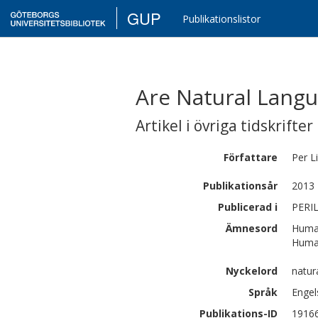
GUP
Publikationslistor
Are Natural Lang
Artikel i övriga tidskrifter
Författare
Per
Li
Publikationsår
2013
Publicerad i
PERIL
Ämnesord
Human
Human
Nyckelord
natur
Språk
Engel
Publikations-ID
1916