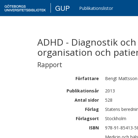
GUP
Publikationslistor
ADHD - Diagnostik och
organisation och patie
Rapport
Författare
Bengt
Mattsson
Publikationsår
2013
Antal sidor
528
Förlag
Statens berednin
Förlagsort
Stockholm
ISBN
978-91-85413-5
Medicin och häl