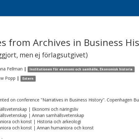
es from Archives in Business Hi
gjort, men ej förlagsutgivet)
nna
Fellman
|
Institutionen för ekonomi och samhälle, Ekonomisk historia
ew
Popp
|
Extern
nted on conference "Narratives in Business History". Copenhagen Bu
llsvetenskap | Ekonomi och näringsliv
llsvetenskap | Annan samhällsvetenskap
iora och konst | Historia och arkeologi
iora och konst | Annan humaniora och konst