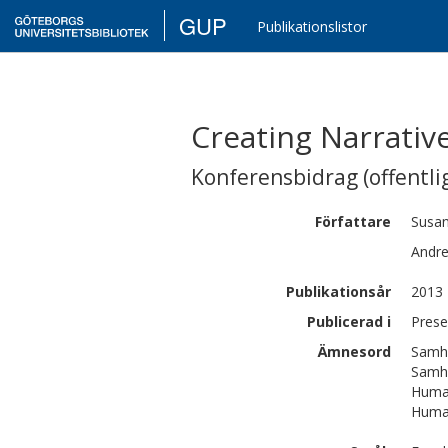
GUP
Publikationslistor
Creating Narrativ
Konferensbidrag (offentlig
Författare
Susa
Andr
Publikationsår
2013
Publicerad i
Prese
Ämnesord
Samhä
Samhä
Human
Human