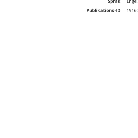
Språk
Engel
Publikations-ID
1916