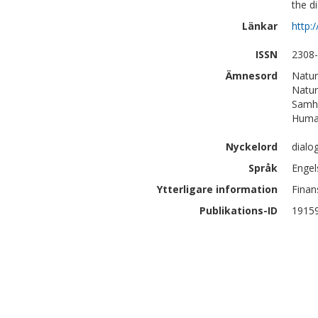
the d
Länkar
http:
ISSN
2308
Ämnesord
Natur
Natur
Samhä
Human
Nyckelord
dialo
Språk
Engel
Ytterligare information
Finan
Publikations-ID
1915