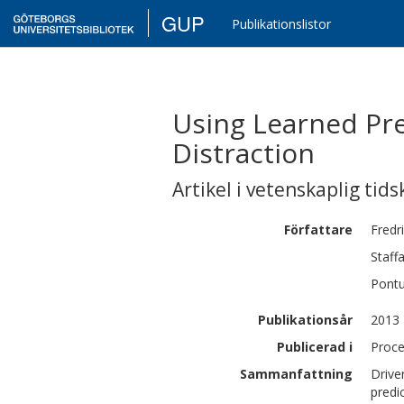
GUP
Publikationslistor
Using Learned Pre
Distraction
Artikel i vetenskaplig tids
Författare
Fredr
Staff
Pont
Publikationsår
2013
Publicerad i
Proce
Sammanfattning
Drive
predi