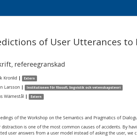
dictions of User Utterances to
krift
,
refereegranskad
ik
Kronlid
|
Extern
an
Larsson
|
Institutionen för filosofi, lingvistik och vetenskapsteori
us
Wärnestål
|
Extern
edings of the Workshop on the Semantics and Pragmatics of Dialogu
r distraction is one of the most common causes of accidents. By hav
cted user answers from a user model instead of asking the user, we 