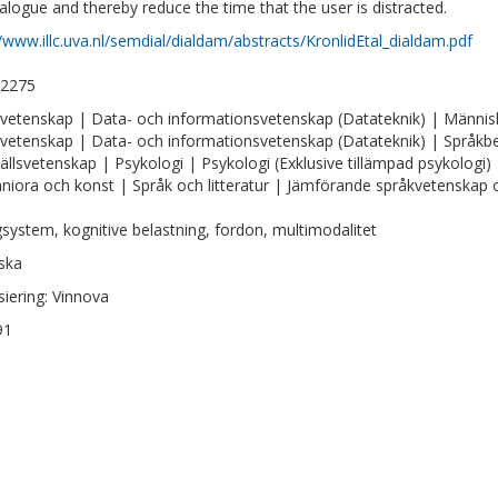
ialogue and thereby reduce the time that the user is distracted.
//www.illc.uva.nl/semdial/dialdam/abstracts/KronlidEtal_dialdam.pdf
-2275
vetenskap | Data- och informationsvetenskap (Datateknik) | Människa
vetenskap | Data- och informationsvetenskap (Datateknik) | Språkbeh
llsvetenskap | Psykologi | Psykologi (Exklusive tillämpad psykologi)
iora och konst | Språk och litteratur | Jämförande språkvetenskap oc
gsystem, kognitive belastning, fordon, multimodalitet
ska
siering: Vinnova
91