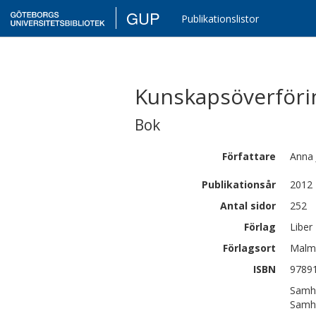
GUP
Publikationslistor
Kunskapsöverför
Bok
Författare
Anna
Publikationsår
2012
Antal sidor
252
Förlag
Liber
Förlagsort
Malm
ISBN
9789
Samhä
Samhä