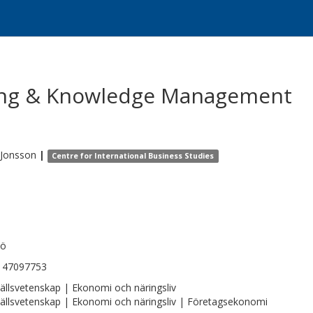
ing & Knowledge Management
Jonsson
|
Centre for International Business Studies
ö
147097753
llsvetenskap | Ekonomi och näringsliv
llsvetenskap | Ekonomi och näringsliv | Företagsekonomi