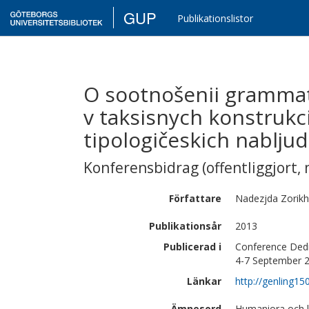
GUP
Publikationslistor
O sootnošenii grammat
v taksisnych konstrukci
tipologičeskich nabljud
Konferensbidrag (offentliggjort, 
Författare
Nadezjda
Zorikh
Publikationsår
2013
Publicerad i
Conference Dedi
4-7 September 2
Länkar
http://genling150
Ämnesord
Humaniora och ko