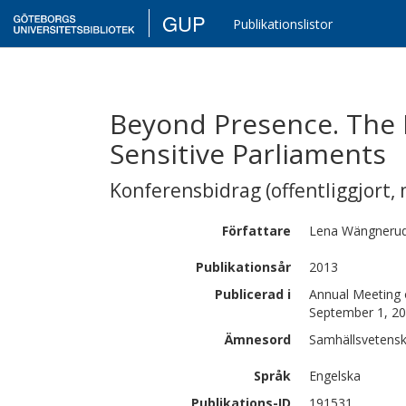
GUP
Publikationslistor
Beyond Presence. The P
Sensitive Parliaments
Konferensbidrag (offentliggjort, 
Författare
Lena
Wängneru
Publikationsår
2013
Publicerad i
Annual Meeting o
September 1, 20
Ämnesord
Samhällsvetensk
Språk
Engelska
Publikations-ID
191531