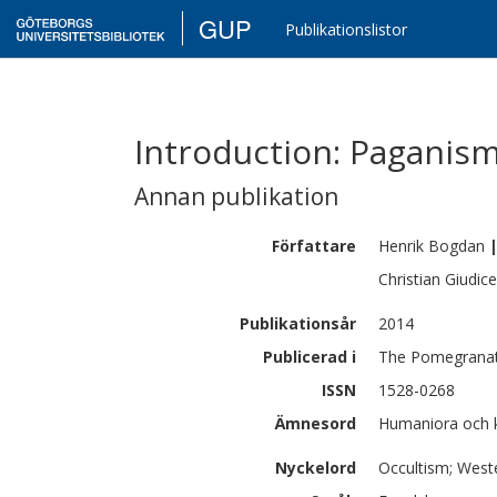
GUP
Publikationslistor
Introduction: Paganism,
Annan publikation
Författare
Henrik
Bogdan
Christian
Giudice
Publikationsår
2014
Publicerad i
The Pomegranate
ISSN
1528-0268
Ämnesord
Humaniora och ko
Nyckelord
Occultism; Weste