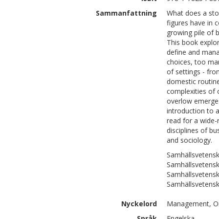
Sammanfattning
What does a stoc
figures have in
growing pile of 
This book explor
define and mana
choices, too ma
of settings - fr
domestic routine
complexities of
overlow emerges
introduction to 
read for a wide-
disciplines of b
and sociology.
Samhällsvetensk
Samhällsvetensk
Samhällsvetensk
Samhällsvetensk
Nyckelord
Management, Org
Språk
Engelska