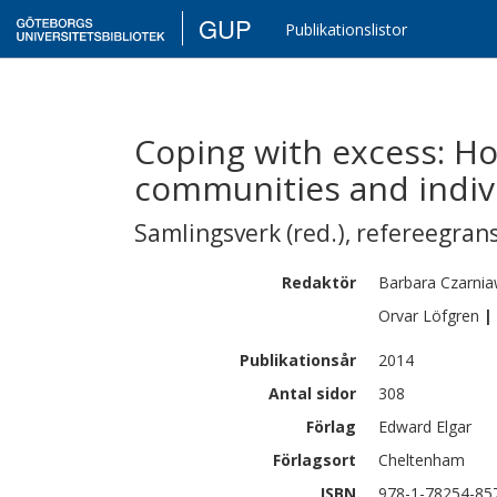
GUP
Publikationslistor
Coping with excess: Ho
communities and indiv
Samlingsverk (red.)
,
refereegran
Redaktör
Barbara
Czarni
Orvar
Löfgren
|
Publikationsår
2014
Antal sidor
308
Förlag
Edward Elgar
Förlagsort
Cheltenham
ISBN
978-1-78254-85