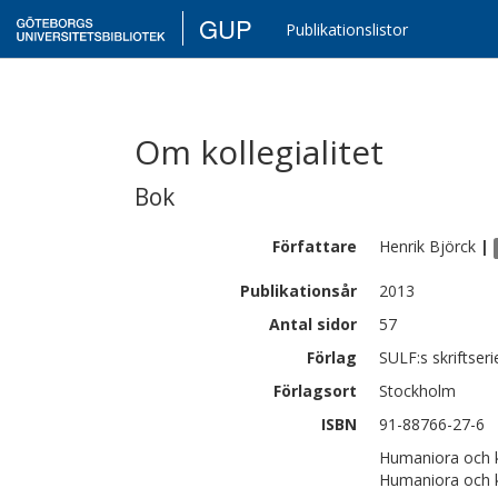
GUP
Publikationslistor
Om kollegialitet
Bok
Författare
Henrik
Björck
|
Publikationsår
2013
Antal sidor
57
Förlag
SULF:s skriftseri
Förlagsort
Stockholm
ISBN
91-88766-27-6
Humaniora och ko
Humaniora och ko